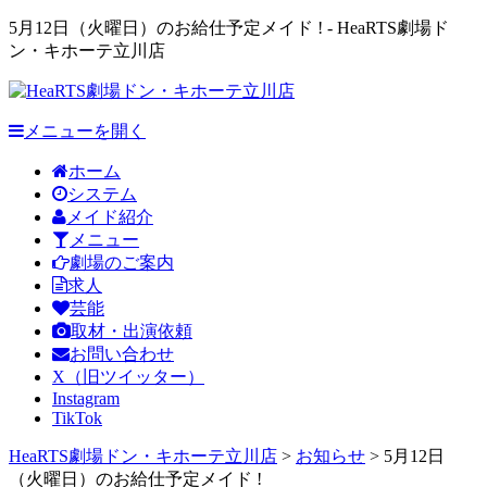
5月12日（火曜日）のお給仕予定メイド ! - HeaRTS劇場ド
ン・キホーテ立川店
メニューを開く
ホーム
システム
メイド紹介
メニュー
劇場のご案内
求人
芸能
取材・出演依頼
お問い合わせ
X（旧ツイッター）
Instagram
TikTok
HeaRTS劇場ドン・キホーテ立川店
>
お知らせ
>
5月12日
（火曜日）のお給仕予定メイド !