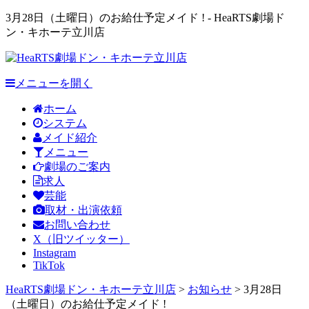
3月28日（土曜日）のお給仕予定メイド ! - HeaRTS劇場ド
ン・キホーテ立川店
メニューを開く
ホーム
システム
メイド紹介
メニュー
劇場のご案内
求人
芸能
取材・出演依頼
お問い合わせ
X（旧ツイッター）
Instagram
TikTok
HeaRTS劇場ドン・キホーテ立川店
>
お知らせ
>
3月28日
（土曜日）のお給仕予定メイド !