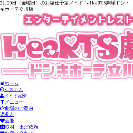
2月20日（金曜日）のお給仕予定メイド ! - HeaRTS劇場ドン・
キホーテ立川店
ホーム
システム
メイド紹介
メニュー
劇場のご案内
求人
芸能
取材・出演依頼