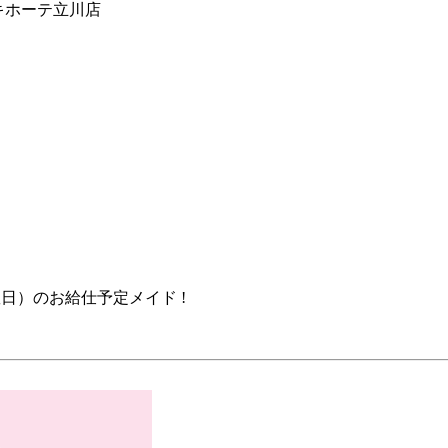
・キホーテ立川店
曜日）のお給仕予定メイド !