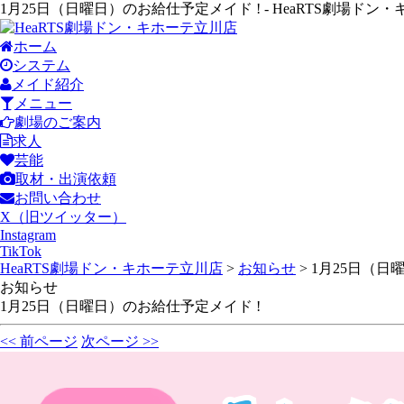
1月25日（日曜日）のお給仕予定メイド ! - HeaRTS劇場ドン
ホーム
システム
メイド紹介
メニュー
劇場のご案内
求人
芸能
取材・出演依頼
お問い合わせ
X（旧ツイッター）
Instagram
TikTok
HeaRTS劇場ドン・キホーテ立川店
>
お知らせ
>
1月25日（日
お知らせ
1月25日（日曜日）のお給仕予定メイド !
<< 前ページ
次ページ >>