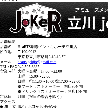
店舗概要
店舗名
HeaRTS劇場ドン・キホーテ立川店
所在地
〒190-0012
東京都立川市曙町2-18-18 5F
メール
hearts.gekijo@gmail.com
TEL / FAX
042-595-6887
営業時間
火曜〜金曜 17:00〜22:00
土曜 15:00〜22:00
日曜 ①11:30〜16:00 ②17:00〜22:00
※フードラストオーダー：閉店30分前
※ドリンクラストオーダー：閉店15分前
定休日
月曜（祝日の場合を除く）
アクセス
JR「立川駅」北口から徒歩3分