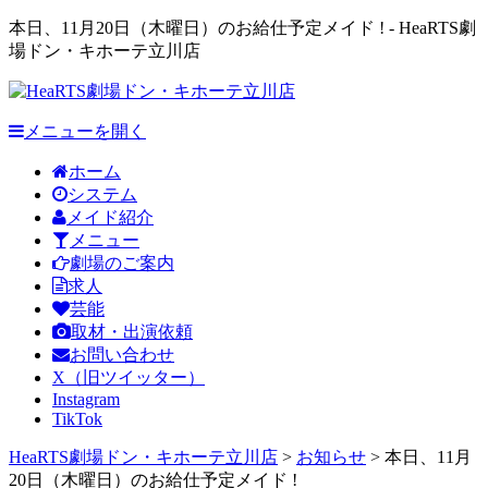
本日、11月20日（木曜日）のお給仕予定メイド ! - HeaRTS劇
場ドン・キホーテ立川店
メニューを開く
ホーム
システム
メイド紹介
メニュー
劇場のご案内
求人
芸能
取材・出演依頼
お問い合わせ
X（旧ツイッター）
Instagram
TikTok
HeaRTS劇場ドン・キホーテ立川店
>
お知らせ
>
本日、11月
20日（木曜日）のお給仕予定メイド !